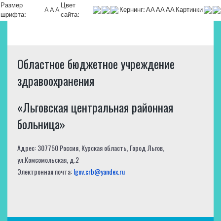
Размер
Цвет
A
A
A
Кернинг:
АА
АА
АА
Картинки
шрифта:
сайта:
Областное бюджетное учреждение
здравоохранения
«Льговская центральная районная
больница»
Адрес: 307750 Россия, Курская область, Город Льгов,
ул.Комсомольская, д.2
Электронная почта:
lgov.crb@yandex.ru