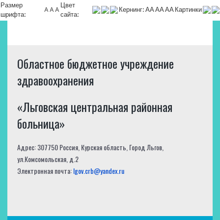
Размер
Цвет
A
A
A
Кернинг:
АА
АА
АА
Картинки
шрифта:
сайта:
Областное бюджетное учреждение
здравоохранения
«Льговская центральная районная
больница»
Адрес: 307750 Россия, Курская область, Город Льгов,
ул.Комсомольская, д.2
Электронная почта:
lgov.crb@yandex.ru