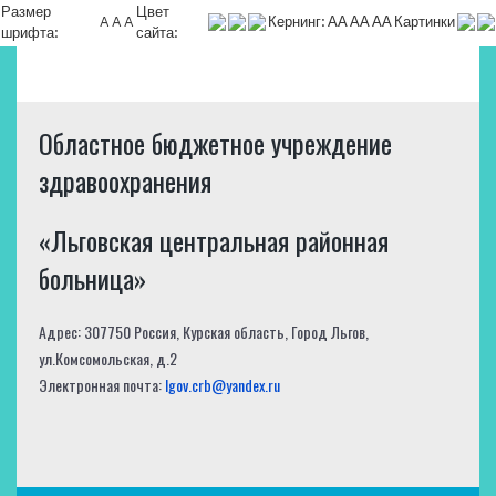
Размер
Цвет
A
A
A
Кернинг:
АА
АА
АА
Картинки
шрифта:
сайта:
Областное бюджетное учреждение
здравоохранения
«Льговская центральная районная
больница»
Адрес: 307750 Россия, Курская область, Город Льгов,
ул.Комсомольская, д.2
Электронная почта:
lgov.crb@yandex.ru