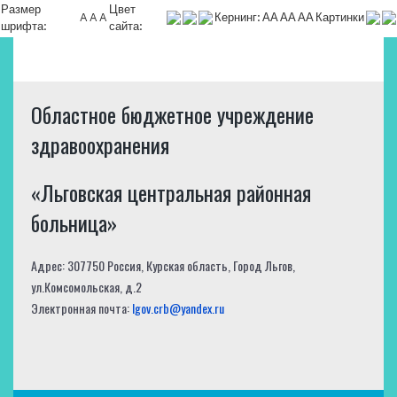
Размер
Цвет
A
A
A
Кернинг:
АА
АА
АА
Картинки
шрифта:
сайта:
Областное бюджетное учреждение
здравоохранения
«Льговская центральная районная
больница»
Адрес: 307750 Россия, Курская область, Город Льгов,
ул.Комсомольская, д.2
Электронная почта:
lgov.crb@yandex.ru