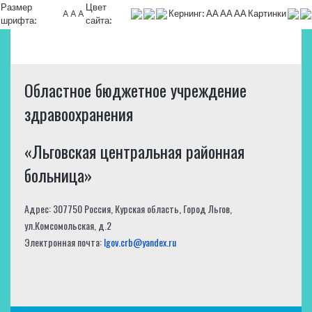
Размер
Цвет
A
A
A
Кернинг:
АА
АА
АА
Картинки
шрифта:
сайта:
Областное бюджетное учреждение
здравоохранения
«Льговская центральная районная
больница»
Адрес: 307750 Россия, Курская область, Город Льгов,
ул.Комсомольская, д.2
Электронная почта:
lgov.crb@yandex.ru