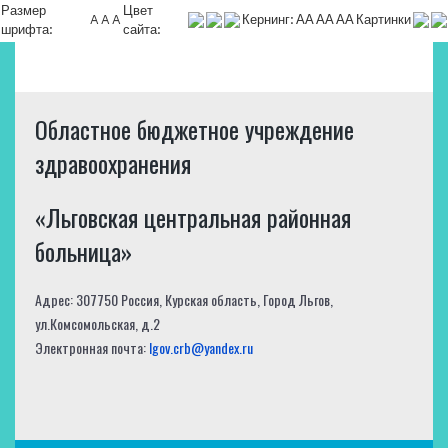
Размер
Цвет
A
A
A
Кернинг:
АА
АА
АА
Картинки
шрифта:
сайта:
Областное бюджетное учреждение
здравоохранения
«Льговская центральная районная
больница»
Адрес: 307750 Россия, Курская область, Город Льгов,
ул.Комсомольская, д.2
Электронная почта:
lgov.crb@yandex.ru