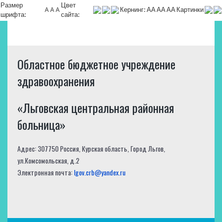
Размер
Цвет
A
A
A
Кернинг:
АА
АА
АА
Картинки
шрифта:
сайта:
Областное бюджетное учреждение
здравоохранения
«Льговская центральная районная
больница»
Адрес: 307750 Россия, Курская область, Город Льгов,
ул.Комсомольская, д.2
Электронная почта:
lgov.crb@yandex.ru