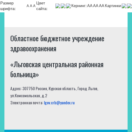
Размер
Цвет
A
A
A
Кернинг:
АА
АА
АА
Картинки
шрифта:
сайта:
Областное бюджетное учреждение
здравоохранения
«Льговская центральная районная
больница»
Адрес: 307750 Россия, Курская область, Город Льгов,
ул.Комсомольская, д.2
Электронная почта:
lgov.crb@yandex.ru