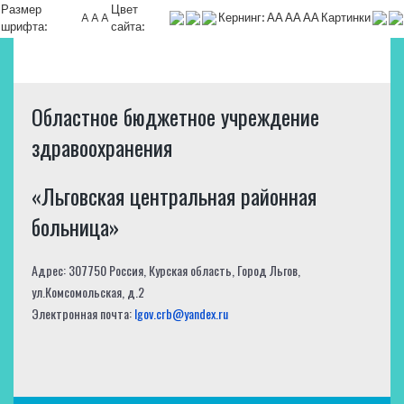
Размер
Цвет
A
A
A
Кернинг:
АА
АА
АА
Картинки
шрифта:
сайта:
Областное бюджетное учреждение
здравоохранения
«Льговская центральная районная
больница»
Адрес: 307750 Россия, Курская область, Город Льгов,
ул.Комсомольская, д.2
Электронная почта:
lgov.crb@yandex.ru