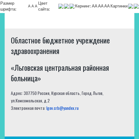
Размер
Цвет
A
A
A
Кернинг:
АА
АА
АА
Картинки
шрифта:
сайта:
Областное бюджетное учреждение
здравоохранения
«Льговская центральная районная
больница»
Адрес: 307750 Россия, Курская область, Город Льгов,
ул.Комсомольская, д.2
Электронная почта:
lgov.crb@yandex.ru