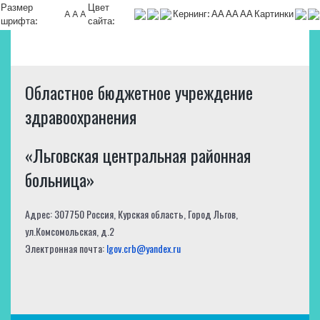
Размер
Цвет
A
A
A
Кернинг:
АА
АА
АА
Картинки
шрифта:
сайта:
Областное бюджетное учреждение
здравоохранения
«Льговская центральная районная
больница»
Адрес: 307750 Россия, Курская область, Город Льгов,
ул.Комсомольская, д.2
Электронная почта:
lgov.crb@yandex.ru