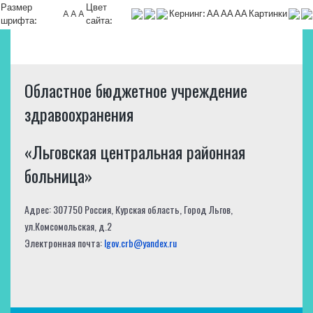
Размер
Цвет
A
A
A
Кернинг:
АА
АА
АА
Картинки
шрифта:
сайта:
Областное бюджетное учреждение
здравоохранения
«Льговская центральная районная
больница»
Адрес: 307750 Россия, Курская область, Город Льгов,
ул.Комсомольская, д.2
Электронная почта:
lgov.crb@yandex.ru